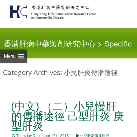
Skip to
content
Search
for:
香港肝病中藥製劑研究中心
>
Specific
Menu
Category Archives: 小兒肝炎傳播途徑
Topics
>
For children
>
小兒肝炎傳播
途徑
(中文) （二）小兒慢肝
的傳播途徑 己型肝炎 庚
型肝炎
Thursday December 17th, 2015
小兒肝炎傳播途徑