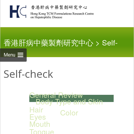
Skip to
content
Search
for:
香港肝病中藥製劑研究中心
>
Self-
Menu
check
Self-check
General Review
Body Type and Skin
Hair
Color
Eyes
Mouth
Tongue